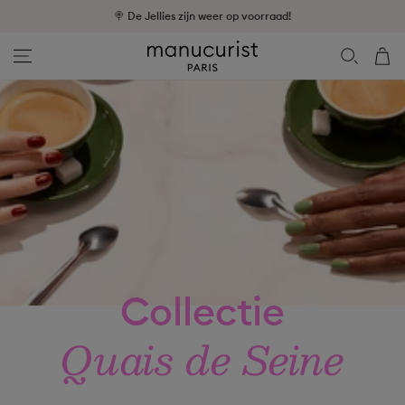
🍭 De Jellies zijn weer op voorraad!
🚚 Gratis verzending vanaf €39
Negeer de inhoud
Manucurist - Collectie Quais de Seine
Winkelwa
Collectie
Quais de Seine