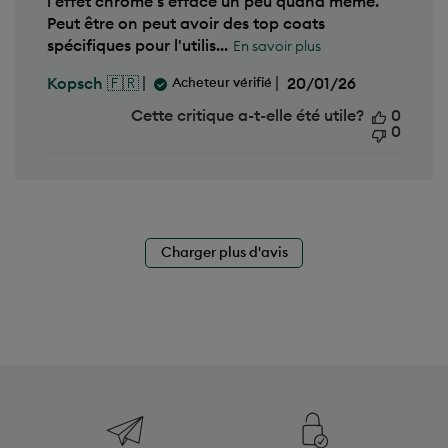
Peut être on peut avoir des top coats
a
spécifiques pour l'utilis...
i
En savoir plus
r
e
D
20/01/26
Kopsch 🇫🇷
Acheteur vérifié
p
a
e
t
Cette critique a-t-elle été utile?
0
r
e
0
s
d
o
e
n
p
n
u
a
b
l
l
i
i
Charger plus d'avis
s
c
é
a
d
t
u
i
S
o
u
n
n
J
a
n
2
Livraison
5
offerte
2
0
Livraison