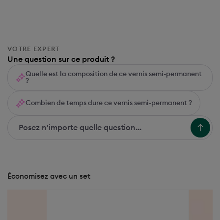
Lilas
Bubble
Light Blue
Riviera
Saphir
Ultramarine
Navy Blue
Midnight
Dark Night
Poppy Seed
Dark Clover
Sauge
VOTRE EXPERT
Mint
Amande
Brazil
Pistachio
Artichaut
Tuileries
Une question sur ce produit ?
Jade
Poison
Licorice
Sparks
Anthracite
Khaki
Quelle est la composition de ce vernis semi-permanent
?
Clay
Freckles
Quartz
Dove Beige
Orme
Bronzé
Shimmer
Metallic
Disco
Tweed
Diamant
Moon
Combien de temps dure ce vernis semi-permanent ?
Fairy
Économisez avec un set