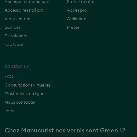
nos
Accessoires nail art
Accès pro
expertes
Vernis enfants
Affiliation
manucure
!
Lampes
Presse
✨
Dissolvants
Top Coat
CONTACT US
FAQ
Consultations virtuelles
Masterclass en ligne
Nous contacter
Jobs
Chez Manucurist nos vernis sont
Vegan 🌿
Newsletter -10% sur votre première commande