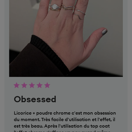
q
u
e
s
u
r
l
’
a
v
i
s
d
e
T
i
t
r
e
Obsessed
d
u
c
o
Licorice + poudre chrome c'est mon obsession
m
du moment. Très facile d'utilisation et l'effet, il
m
est très beau. Après l'utilisation du top coat
e
n
l'effet chrome s'efface un peu quand même.
t