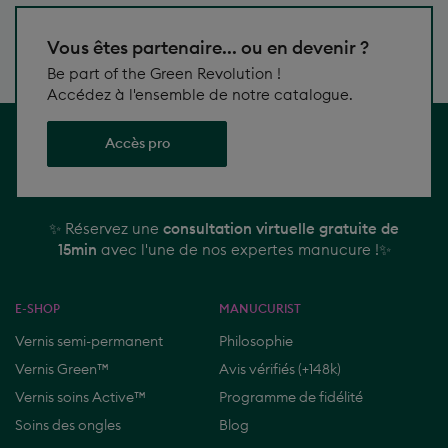
heures
avantages
Vous êtes partenaire... ou en devenir ?
ouvrées
exclusifs
à
!
Be part of the Green Revolution !
Paris
Accédez à l'ensemble de notre catalogue.
du
mardi
Accès pro
au
samedi,
de
12h
✨
✨ Réservez une
consultation virtuelle gratuite de
à
15min
avec l'une de nos expertes manucure !✨
Réservez
19h.
une
consultation
E-SHOP
MANUCURIST
virtuelle
gratuite
Vernis semi-permanent
Philosophie
de
Vernis Green™
Avis vérifiés (+148k)
15min
Vernis soins Active™
Programme de fidélité
avec
Soins des ongles
Blog
l'une
de
Accessoires manucure
Store Locator