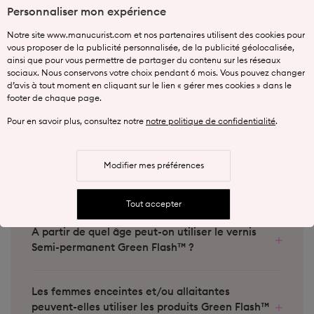
Personnaliser mon expérience
Puis-je utiliser une autre base traitante Green™
Notre site www.manucurist.com et nos partenaires utilisent des cookies pour
sous mon vernis Green Flash™ ?
vous proposer de la publicité personnalisée, de la publicité géolocalisée,
ainsi que pour vous permettre de partager du contenu sur les réseaux
sociaux. Nous conservons votre choix pendant 6 mois. Vous pouvez changer
Comment éviter que des traces de coup de
d’avis à tout moment en cliquant sur le lien « gérer mes cookies » dans le
pinceau n'apparaissent sur ma manucure Green
footer de chaque page.
Flash™ ?
Montrer vos ongles pour essayer
Pour en savoir plus, consultez notre
notre politique de confidentialité
.
Comment rafraîchir la brillance de ma manucure
Modifier mes préférences
Green Flash™ après quelques jours ?
Tout accepter
À partir de quel âge peut-on utiliser le vernis
Semi-permanent Green Flash™ ?
Les femmes enceintes et/ou allaitantes
peuvent-elles utiliser les produits Green Flash™
?