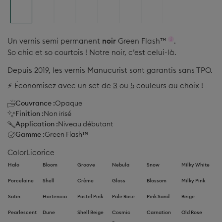
Un vernis semi permanent
noir
Green Flash™
.
So chic et so courtois ! Notre noir, c’est celui-là.
Depuis 2019, les vernis Manucurist sont garantis sans TPO.
⚡️ Économisez avec un set de
3
ou
5
couleurs au choix !
Couvrance :
Opaque
Finition :
Non irisé
Application :
Niveau débutant
Gamme :
Green Flash™
Color
Licorice
Halo
Bloom
Groove
Nebula
Snow
Milky White
Porcelaine
Shell
Crème
Gloss
Blossom
Milky Pink
Satin
Hortencia
Pastel Pink
Pale Rose
Pink Sand
Beige
Pearlescent
Dune
Shell Beige
Cosmic
Carnation
Old Rose