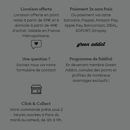
2
Livraison offerte
Paiement 3x sans frais
offerte
6
Livraison offerte en point
Ou paiement via carte
en
relais à partir de 39€ et à
bancaire, Paypal, Amazon Pay,
point
domicile à partir de 49€
Apple Pay, Bancontact, iDEAL,
relais
d'achat. Valable en France
SOFORT, Giropay.
Métropolitaine.
à
Une
Programme
partir
question ?
de
de
Ecrivez-
fidélité
39€
Une question ?
Programme de fidélité
nous
En
et
Ecrivez-nous via notre
En devenant membre Green
via
devenant
à
formulaire de contact!
Addict, cumulez des points et
notre
membre
domicile
profitez de nombreux
formulaire
Green
à
avantages exclusifs !
de
Click
Addict,
partir
contact!
&
cumulez
de
Collect
des
49€
Click & Collect
Votre
points
d'achat.
Votre commande prête sous 2
commande
et
Valable
heures ouvrées à Paris du
prête
profitez
en
mardi au samedi, de 12h à 19h.
sous
de
France
2
nombreux
Métropolitaine.