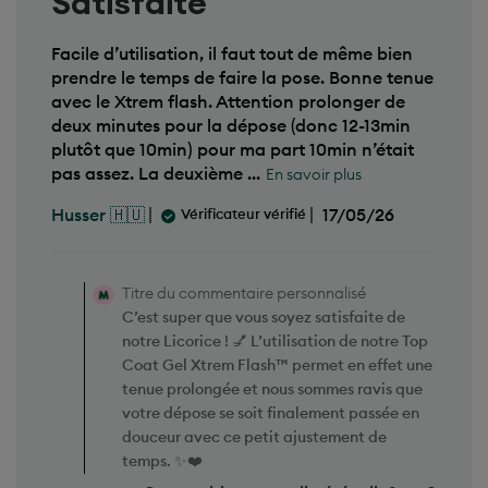
Facile d’utilisation, il faut tout de même bien
prendre le temps de faire la pose. Bonne tenue
avec le Xtrem flash. Attention prolonger de
deux minutes pour la dépose (donc 12-13min
plutôt que 10min) pour ma part 10min n’était
pas assez. La deuxième ...
En savoir plus
D
17/05/26
Husser 🇭🇺
Vérificateur vérifié
a
t
C
e
o
d
m
Titre du commentaire personnalisé
e
m
p
C’est super que vous soyez satisfaite de
e
u
notre Licorice ! 💅 L’utilisation de notre Top
n
b
t
Coat Gel Xtrem Flash™ permet en effet une
l
a
i
tenue prolongée et nous sommes ravis que
i
c
votre dépose se soit finalement passée en
r
a
e
douceur avec ce petit ajustement de
t
s
i
temps. ✨❤️
d
o
u
n
Cette critique a-t-elle été utile?
0
p
0